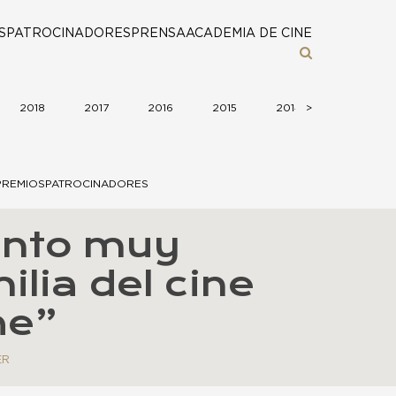
S
PATROCINADORES
PRENSA
ACADEMIA DE CINE
2018
2017
2016
2015
2014
>
>
2013
PREMIOS
PATROCINADORES
ento muy
lia del cine
he”
ER