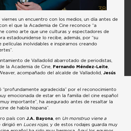
viernes un encuentro con los medios, un día antes de
o con el que la Academia de Cine reconoce “a
ine como arte que une culturas y espectadores de
ra estadounidense lo recibe, además, por “su
 películas inolvidables e inspirarnos creando
rtes”.
ntamiento de Valladolid abarrotado de periodistas,
 de la Academia de Cine,
Fernando Méndez-Leite
,
 Weaver, acompañado del alcalde de Valladolid,
Jesús
ó “profundamente agradecida” por el reconocimiento
uy emocionada de estar en la familia del cine español
 muy importante”, ha asegurado antes de resaltar la
 cine de habla hispana”.
tro país con
J.A. Bayona
, en
Un monstruo viene a
e dirigió en
Luces rojas
, y de estos rodajes guarda muy
 cine español ha sido muy hermosa. Aquí los equipos,