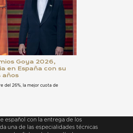
emios Goya 2026,
ia en España con su
s años
e del 26%, la mejor cuota de
e español con la entrega de los
da una de las especialidades técnicas