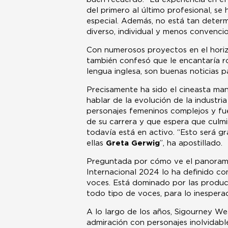
del primero al último profesional, se
especial. Además, no está tan determ
diverso, individual y menos convencio
Con numerosos proyectos en el horiz
también confesó que le encantaría 
lengua inglesa, son buenas noticias p
Precisamente ha sido el cineasta ma
hablar de la evolución de la industri
personajes femeninos complejos y fue
de su carrera y que espera que culmin
todavía está en activo. “Esto será gr
ellas
Greta Gerwig
”, ha apostillado.
Preguntada por cómo ve el panorama 
Internacional 2024 lo ha definido c
voces. Está dominado por las produc
todo tipo de voces, para lo inespera
A lo largo de los años, Sigourney We
admiración con personajes inolvidab