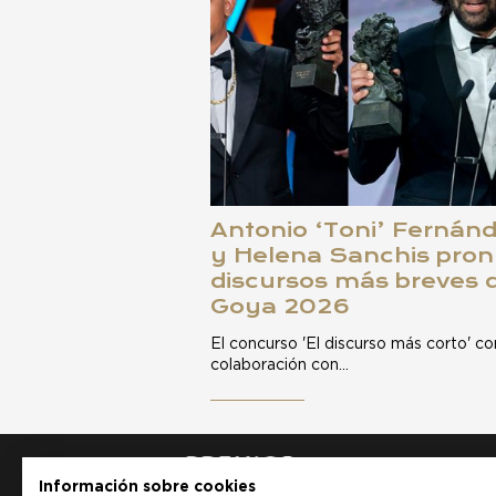
Antonio ‘Toni’ Fernánd
y Helena Sanchis pron
discursos más breves 
Goya 2026
El concurso 'El discurso más corto' c
colaboración con…
Información sobre cookies