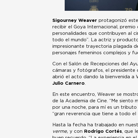
Sigourney Weaver
protagonizó este 
recibir el Goya Internacional, premi
personalidades que contribuyen al c
todo el mundo”. La actriz y producto
impresionante trayectoria plagada de
personajes femeninos complejos y fue
Con el Salón de Recepciones del Ayu
cámaras y fotógrafos, el presidente
abrió el acto dando la bienvenida a
Julio Carnero
.
En este encuentro, Weaver se mostr
de la Academia de Cine. “Me siento m
por una noche, para mí es un tributo
“gran reverencia que tiene a todo el
Hasta la fecha ha trabajado en nues
verme,
y con
Rodrigo Cortés
, que l
buen recuerdo. “La experiencia en el