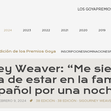
LOS GOYA
PREMIO
2024
2023
2022
2021
2020
2019
ición de los Premios Goya
INSCRIPCIONES
NOMINACIONES
ey Weaver: “Me si
de estar en la fami
pañol por una noc
EBRERO 9, 2024
38 EDICIÓN
·
38 EDICIÓN
·
SIGOURNEY WEAV