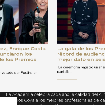
ez, Enrique Costa
La gala de los Pr
unciaron los
récord de audienc
de los Premios
mejor dato en sei
La ceremonia registró un shar
pantalla…
onvocado por Festina en
La Academia celebra cada año la calidad del cin
Premios Goya a los mejores profesionales de ca