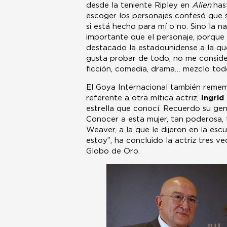
desde la teniente Ripley en
Alien
has
escoger los personajes confesó que s
si está hecho para mí o no. Sino la n
importante que el personaje, porque 
destacado la estadounidense a la que
gusta probar de todo, no me consider
ficción, comedia, drama… mezclo todo
El Goya Internacional también rememo
referente a otra mítica actriz,
Ingri
estrella que conocí. Recuerdo su gen
Conocer a esta mujer, tan poderosa, t
Weaver, a la que le dijeron en la esc
estoy”, ha concluido la actriz tres 
Globo de Oro.