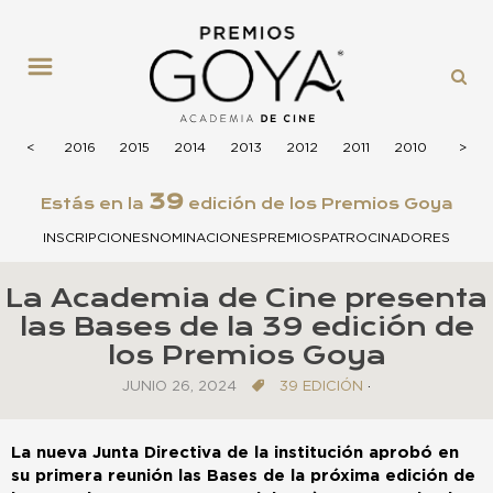
MENÚ
2017
<
<
2016
2015
2014
2013
2012
2011
2010
2009
>
>
39
Estás en la
edición de los Premios Goya
INSCRIPCIONES
NOMINACIONES
PREMIOS
PATROCINADORES
La Academia de Cine presenta
las Bases de la 39 edición de
los Premios Goya
JUNIO 26, 2024
39 EDICIÓN
·
La nueva Junta Directiva de la institución aprobó en
su primera reunión las Bases de la próxima edición de