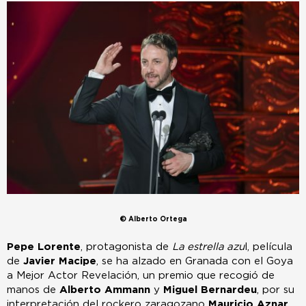
© Alberto Ortega
Pepe Lorente
, protagonista de
La estrella azu
l, película
de
Javier Macipe
, se ha alzado en Granada con el Goya
a Mejor Actor Revelación, un premio que recogió de
manos de
Alberto Ammann
y
Miguel Bernardeu
, por su
interpretación del rockero zaragozano
Mauricio Aznar
,