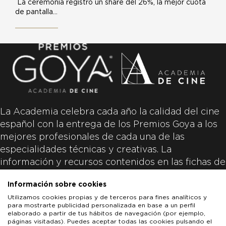
La ceremonia registró un share del 26%, la mejor cuota
de pantalla…
La Academia celebra cada año la calidad del cine
español con la entrega de los Premios Goya a los
mejores profesionales de cada una de las
especialidades técnicas y creativas. La
información y recursos contenidos en las fichas de
las películas inscritas es aportada por las
Información sobre cookies
productoras de las películas y responsabilidad
Utilizamos cookies propias y de terceros para fines analíticos y
única y exclusiva de las mismas.
para mostrarte publicidad personalizada en base a un perfil
elaborado a partir de tus hábitos de navegación (por ejemplo,
páginas visitadas). Puedes aceptar todas las cookies pulsando el