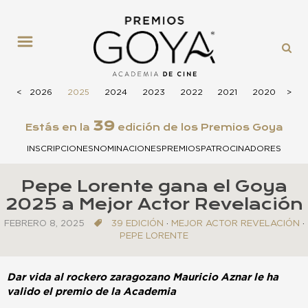
MENÚ
<
<
2026
2025
2024
2023
2022
2021
2020
>
>
201
39
Estás en la
edición de los Premios Goya
INSCRIPCIONES
NOMINACIONES
PREMIOS
PATROCINADORES
Pepe Lorente gana el Goya
2025 a Mejor Actor Revelación
FEBRERO 8, 2025
39 EDICIÓN
·
MEJOR ACTOR REVELACIÓN
·
PEPE LORENTE
Dar vida al rockero zaragozano Mauricio Aznar le ha
valido el premio de la Academia