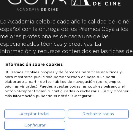
La Academia celebra cada año la calidad del cine
español con la entrega de los Premios Goya a los
mejores profesionales de cada una de las
especialidades técnicas y creativas. La
información y recursos contenidos en las fichas de
las películas inscritas es aportada por las
Información sobre cookies
productoras de las películas y responsabilidad
Utilizamos cookies propias y de terceros para fines analíticos y
única y exclusiva de las mismas.
para mostrarte publicidad personalizada en base a un perfil
elaborado a partir de tus hábitos de navegación (por ejemplo,
páginas visitadas). Puedes aceptar todas las cookies pulsando el
botón “Aceptar todas” o configurarlas o rechazar su uso y obtener
más información pulsando el botón “Configurar”.
LOS GOYA
GOYA DE HONOR
GOYA INTERNACIONAL
ACADEMIA DE CINE
PATROCINADORES
PRENSA
CONTACTO
Aceptar todas
Rechazar todas
Configurar
POLÍTICA DE COOKIES
AVISO LEGAL