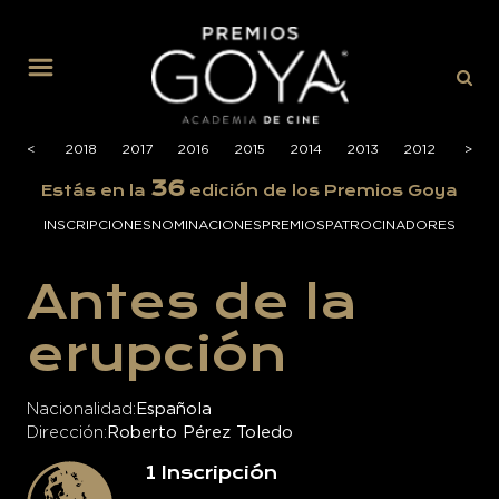
MENÚ
2019
<
<
2018
2017
2016
2015
2014
2013
2012
2011
>
>
36
Estás en la
edición de los Premios Goya
INSCRIPCIONES
NOMINACIONES
PREMIOS
PATROCINADORES
Antes de la
erupción
Nacionalidad
Española
Dirección
Roberto Pérez Toledo
1
Inscripción