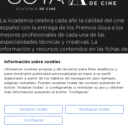
La Academia celebra cada año la calidad del cine
español con la entrega de los Premios Goya a los
mejores profesionales de cada una de las
especialidades técnicas y creativas. La
información y recursos contenidos en las fichas de
las películas inscritas es aportada por las
Información sobre cookies
productoras de las películas y responsabilidad
Utilizamos cookies propias y de terceros para fines analíticos y
única y exclusiva de las mismas.
para mostrarte publicidad personalizada en base a un perfil
elaborado a partir de tus hábitos de navegación (por ejemplo,
páginas visitadas). Puedes aceptar todas las cookies pulsando el
botón “Aceptar todas” o configurarlas o rechazar su uso y obtener
más información pulsando el botón “Configurar”.
LOS GOYA
GOYA DE HONOR
GOYA INTERNACIONAL
ACADEMIA DE CINE
PATROCINADORES
PRENSA
CONTACTO
Aceptar todas
Rechazar todas
Configurar
POLÍTICA DE COOKIES
AVISO LEGAL