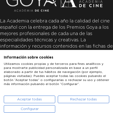
La Academia celebra cada año la calidad del cine
español con la entrega de los Premios Goya a los
mejores profesionales de cada una de las
especialidades técnicas y creativas. La
información y recursos contenidos en las fichas de
las películas inscritas es aportada por las
Información sobre cookies
productoras de las películas y responsabilidad
Utilizamos cookies propias y de terceros para fines analíticos y
única y exclusiva de las mismas.
para mostrarte publicidad personalizada en base a un perfil
elaborado a partir de tus hábitos de navegación (por ejemplo,
páginas visitadas). Puedes aceptar todas las cookies pulsando el
botón “Aceptar todas” o configurarlas o rechazar su uso y obtener
más información pulsando el botón “Configurar”.
LOS GOYA
GOYA DE HONOR
GOYA INTERNACIONAL
ACADEMIA DE CINE
PATROCINADORES
PRENSA
CONTACTO
Aceptar todas
Rechazar todas
Configurar
POLÍTICA DE COOKIES
AVISO LEGAL