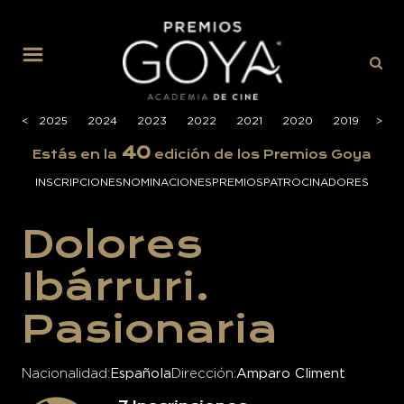
MENÚ
026
<
2025
2024
2023
2022
2021
2020
2019
>
201
40
Estás en la
edición de los Premios Goya
INSCRIPCIONES
NOMINACIONES
PREMIOS
PATROCINADORES
Dolores
Ibárruri.
Pasionaria
Nacionalidad
Española
Dirección
Amparo Climent