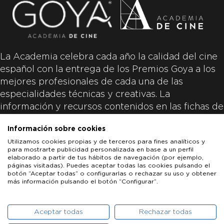
La Academia celebra cada año la calidad del cine
español con la entrega de los Premios Goya a los
mejores profesionales de cada una de las
especialidades técnicas y creativas. La
información y recursos contenidos en las fichas de
las películas inscritas es aportada por las
Información sobre cookies
productoras de las películas y responsabilidad
Utilizamos cookies propias y de terceros para fines analíticos y
única y exclusiva de las mismas.
para mostrarte publicidad personalizada en base a un perfil
elaborado a partir de tus hábitos de navegación (por ejemplo,
páginas visitadas). Puedes aceptar todas las cookies pulsando el
botón “Aceptar todas” o configurarlas o rechazar su uso y obtener
más información pulsando el botón “Configurar”.
LOS GOYA
GOYA DE HONOR
GOYA INTERNACIONAL
ACADEMIA DE CINE
PATROCINADORES
PRENSA
CONTACTO
Aceptar todas
Rechazar todas