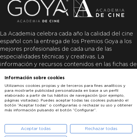
La Academia celebra cada año la calidad del cine
español con la entrega de los Premios Goya a los
mejores profesionales de cada una de las
especialidades técnicas y creativas. La
información y recursos contenidos en las fichas de
las películas inscritas es aportada por las
Información sobre cookies
productoras de las películas y responsabilidad
Utilizamos cookies propias y de terceros para fines analíticos y
única y exclusiva de las mismas.
para mostrarte publicidad personalizada en base a un perfil
elaborado a partir de tus hábitos de navegación (por ejemplo,
páginas visitadas). Puedes aceptar todas las cookies pulsando el
botón “Aceptar todas” o configurarlas o rechazar su uso y obtener
más información pulsando el botón “Configurar”.
LOS GOYA
GOYA DE HONOR
GOYA INTERNACIONAL
ACADEMIA DE CINE
PATROCINADORES
PRENSA
CONTACTO
Aceptar todas
Rechazar todas