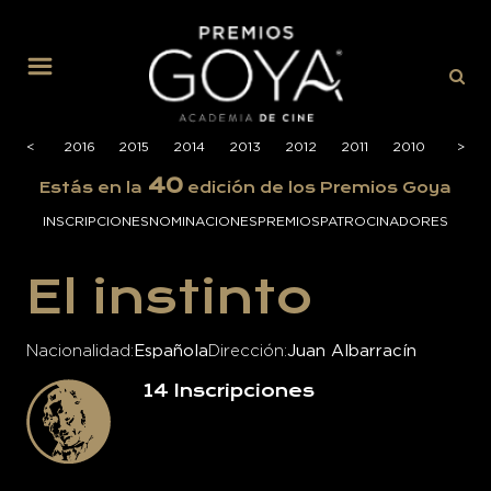
MENÚ
2017
<
2016
2015
2014
2013
2012
2011
2010
2009
>
40
Estás en la
edición de los Premios Goya
INSCRIPCIONES
NOMINACIONES
PREMIOS
PATROCINADORES
El instinto
Nacionalidad
Española
Dirección
Juan Albarracín
14
Inscripciones