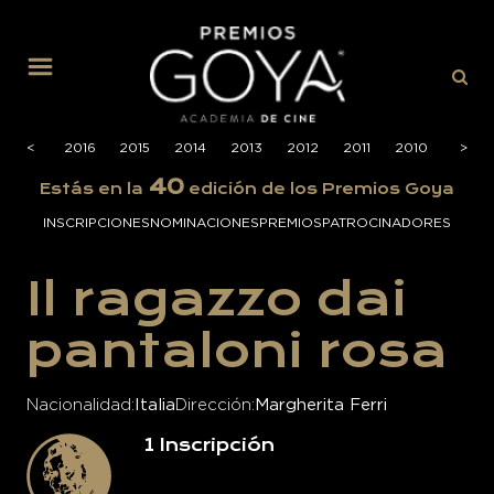
MENÚ
2017
<
2016
2015
2014
2013
2012
2011
2010
2009
>
40
Estás en la
edición de los Premios Goya
INSCRIPCIONES
NOMINACIONES
PREMIOS
PATROCINADORES
Il ragazzo dai
pantaloni rosa
Nacionalidad
Italia
Dirección
Margherita Ferri
1
Inscripción