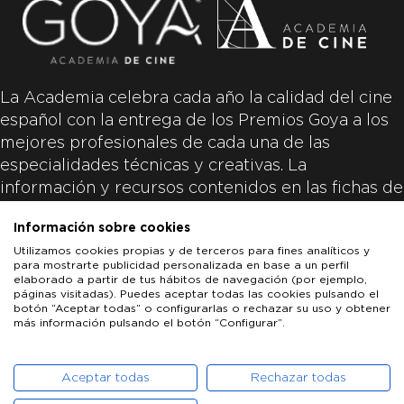
La Academia celebra cada año la calidad del cine
español con la entrega de los Premios Goya a los
mejores profesionales de cada una de las
especialidades técnicas y creativas. La
información y recursos contenidos en las fichas de
las películas inscritas es aportada por las
Información sobre cookies
productoras de las películas y responsabilidad
Utilizamos cookies propias y de terceros para fines analíticos y
única y exclusiva de las mismas.
para mostrarte publicidad personalizada en base a un perfil
elaborado a partir de tus hábitos de navegación (por ejemplo,
páginas visitadas). Puedes aceptar todas las cookies pulsando el
botón “Aceptar todas” o configurarlas o rechazar su uso y obtener
más información pulsando el botón “Configurar”.
LOS GOYA
GOYA DE HONOR
GOYA INTERNACIONAL
ACADEMIA DE CINE
PATROCINADORES
PRENSA
CONTACTO
Aceptar todas
Rechazar todas