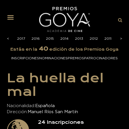
MENÚ
2018
<
2017
2016
2015
2014
2013
2012
2011
2010
>
40
Estás en la
edición de los Premios Goya
INSCRIPCIONES
NOMINACIONES
PREMIOS
PATROCINADORES
La huella del
mal
Nacionalidad
Española
Dirección
Manuel Ríos San Martín
24
Inscripciones