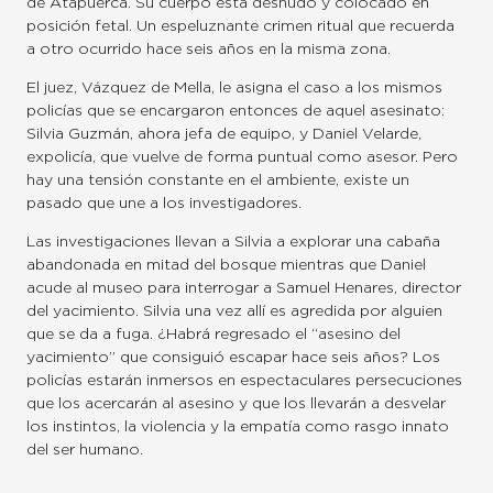
de Atapuerca. Su cuerpo está desnudo y colocado en
posición fetal. Un espeluznante crimen ritual que recuerda
a otro ocurrido hace seis años en la misma zona.
El juez, Vázquez de Mella, le asigna el caso a los mismos
policías que se encargaron entonces de aquel asesinato:
Silvia Guzmán, ahora jefa de equipo, y Daniel Velarde,
expolicía, que vuelve de forma puntual como asesor. Pero
hay una tensión constante en el ambiente, existe un
pasado que une a los investigadores.
Las investigaciones llevan a Silvia a explorar una cabaña
abandonada en mitad del bosque mientras que Daniel
acude al museo para interrogar a Samuel Henares, director
del yacimiento. Silvia una vez allí es agredida por alguien
que se da a fuga. ¿Habrá regresado el “asesino del
yacimiento” que consiguió escapar hace seis años? Los
policías estarán inmersos en espectaculares persecuciones
que los acercarán al asesino y que los llevarán a desvelar
los instintos, la violencia y la empatía como rasgo innato
del ser humano.