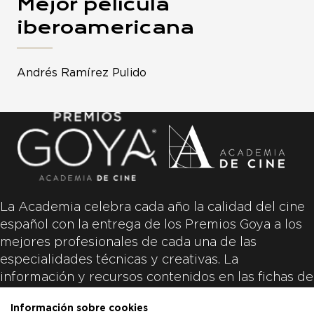
Mejor película
iberoamericana
Andrés Ramírez Pulido
La Academia celebra cada año la calidad del cine
español con la entrega de los Premios Goya a los
mejores profesionales de cada una de las
especialidades técnicas y creativas. La
información y recursos contenidos en las fichas de
las películas inscritas es aportada por las
Información sobre cookies
productoras de las películas y responsabilidad