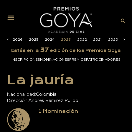
MENÚ
<
<
2026
2025
2024
2023
2022
2021
2020
>
>
201
37
Estás en la
edición de los Premios Goya
INSCRIPCIONES
NOMINACIONES
PREMIOS
PATROCINADORES
La jauría
Nacionalidad
Colombia
Dirección
Andrés Ramírez Pulido
1
Nominación