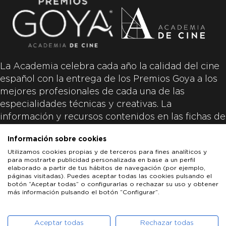
La Academia celebra cada año la calidad del cine
español con la entrega de los Premios Goya a los
mejores profesionales de cada una de las
especialidades técnicas y creativas. La
información y recursos contenidos en las fichas de
las películas inscritas es aportada por las
Información sobre cookies
productoras de las películas y responsabilidad
Utilizamos cookies propias y de terceros para fines analíticos y
única y exclusiva de las mismas.
para mostrarte publicidad personalizada en base a un perfil
elaborado a partir de tus hábitos de navegación (por ejemplo,
páginas visitadas). Puedes aceptar todas las cookies pulsando el
botón “Aceptar todas” o configurarlas o rechazar su uso y obtener
más información pulsando el botón “Configurar”.
LOS GOYA
GOYA DE HONOR
GOYA INTERNACIONAL
ACADEMIA DE CINE
PATROCINADORES
PRENSA
CONTACTO
Aceptar todas
Rechazar todas