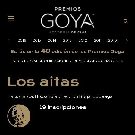
MENÚ
2017
<
2016
2015
2014
2013
2012
2011
2010
2009
>
40
Estás en la
edición de los Premios Goya
INSCRIPCIONES
NOMINACIONES
PREMIOS
PATROCINADORES
Los aitas
Nacionalidad
Española
Dirección
Borja Cobeaga
19
Inscripciones