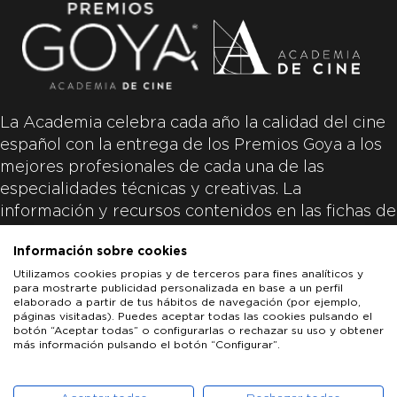
La Academia celebra cada año la calidad del cine
español con la entrega de los Premios Goya a los
mejores profesionales de cada una de las
especialidades técnicas y creativas. La
información y recursos contenidos en las fichas de
las películas inscritas es aportada por las
Información sobre cookies
productoras de las películas y responsabilidad
Utilizamos cookies propias y de terceros para fines analíticos y
única y exclusiva de las mismas.
para mostrarte publicidad personalizada en base a un perfil
elaborado a partir de tus hábitos de navegación (por ejemplo,
páginas visitadas). Puedes aceptar todas las cookies pulsando el
botón “Aceptar todas” o configurarlas o rechazar su uso y obtener
más información pulsando el botón “Configurar”.
LOS GOYA
GOYA DE HONOR
GOYA INTERNACIONAL
ACADEMIA DE CINE
PATROCINADORES
PRENSA
CONTACTO