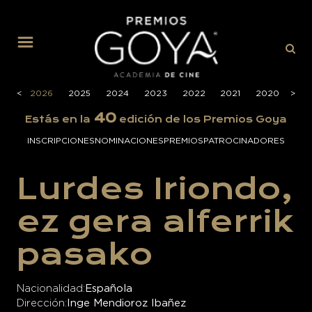
MENÚ
<
2026
2025
2024
2023
2022
2021
2020
>
201
40
Estás en la
edición de los Premios Goya
INSCRIPCIONES
NOMINACIONES
PREMIOS
PATROCINADORES
Lurdes Iriondo,
ez gera alferrik
pasako
Nacionalidad
Española
Dirección
Inge Mendioroz Ibañez