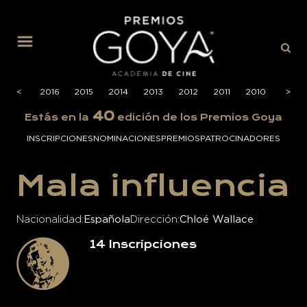
MENÚ
2017
<
2016
2015
2014
2013
2012
2011
2010
2009
>
40
Estás en la
edición de los Premios Goya
INSCRIPCIONES
NOMINACIONES
PREMIOS
PATROCINADORES
Mala influencia
Nacionalidad
Española
Dirección
Chloé Wallace
14
Inscripciones