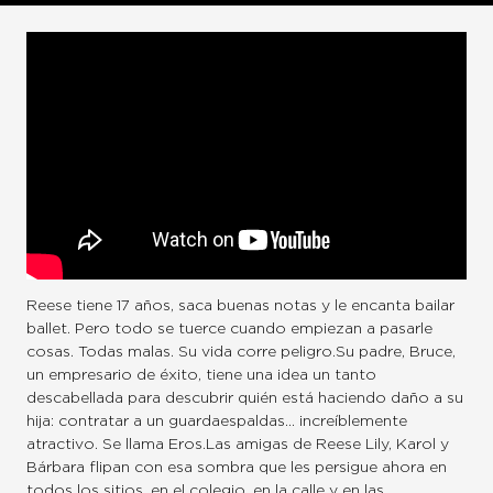
Reese tiene 17 años, saca buenas notas y le encanta bailar
ballet. Pero todo se tuerce cuando empiezan a pasarle
cosas. Todas malas. Su vida corre peligro.Su padre, Bruce,
un empresario de éxito, tiene una idea un tanto
descabellada para descubrir quién está haciendo daño a su
hija: contratar a un guardaespaldas… increíblemente
atractivo. Se llama Eros.Las amigas de Reese Lily, Karol y
Bárbara flipan con esa sombra que les persigue ahora en
todos los sitios, en el colegio, en la calle y en las