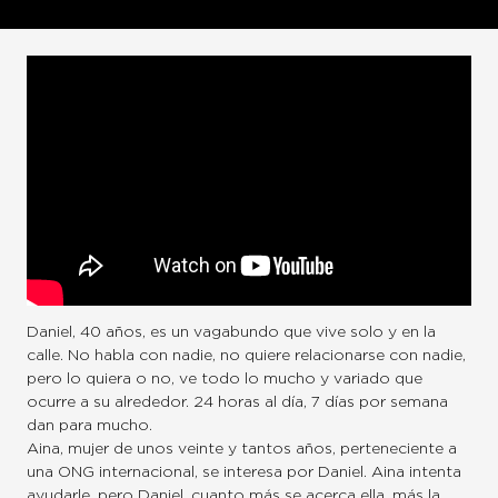
Daniel, 40 años, es un vagabundo que vive solo y en la
calle. No habla con nadie, no quiere relacionarse con nadie,
pero lo quiera o no, ve todo lo mucho y variado que
ocurre a su alrededor. 24 horas al día, 7 días por semana
dan para mucho.
Aina, mujer de unos veinte y tantos años, perteneciente a
una ONG internacional, se interesa por Daniel. Aina intenta
ayudarle, pero Daniel, cuanto más se acerca ella, más la