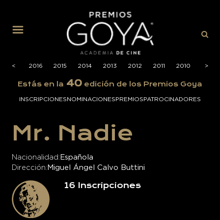
MENÚ
2017
<
2016
2015
2014
2013
2012
2011
2010
2009
>
40
Estás en la
edición de los Premios Goya
INSCRIPCIONES
NOMINACIONES
PREMIOS
PATROCINADORES
Mr. Nadie
Nacionalidad
Española
Dirección
Miguel Ángel Calvo Buttini
16
Inscripciones