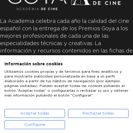
La Academia celebra cada año la calidad del cine
español con la entrega de los Premios Goya a los
mejores profesionales de cada una de las
especialidades técnicas y creativas. La
información y recursos contenidos en las fichas de
las películas inscritas es aportada por las
Información sobre cookies
productoras de las películas y responsabilidad
Utilizamos cookies propias y de terceros para fines analíticos y
única y exclusiva de las mismas.
para mostrarte publicidad personalizada en base a un perfil
elaborado a partir de tus hábitos de navegación (por ejemplo,
páginas visitadas). Puedes aceptar todas las cookies pulsando el
botón “Aceptar todas” o configurarlas o rechazar su uso y obtener
más información pulsando el botón “Configurar”.
LOS GOYA
GOYA DE HONOR
GOYA INTERNACIONAL
ACADEMIA DE CINE
PATROCINADORES
PRENSA
CONTACTO
Aceptar todas
Rechazar todas
Configurar
POLÍTICA DE COOKIES
AVISO LEGAL