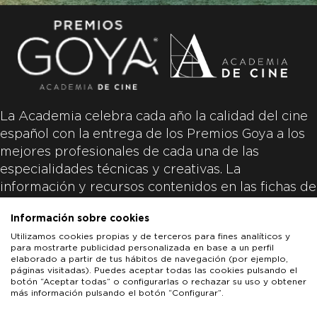
La Academia celebra cada año la calidad del cine
español con la entrega de los Premios Goya a los
mejores profesionales de cada una de las
especialidades técnicas y creativas. La
información y recursos contenidos en las fichas de
las películas inscritas es aportada por las
Información sobre cookies
productoras de las películas y responsabilidad
Utilizamos cookies propias y de terceros para fines analíticos y
única y exclusiva de las mismas.
para mostrarte publicidad personalizada en base a un perfil
elaborado a partir de tus hábitos de navegación (por ejemplo,
páginas visitadas). Puedes aceptar todas las cookies pulsando el
botón “Aceptar todas” o configurarlas o rechazar su uso y obtener
más información pulsando el botón “Configurar”.
LOS GOYA
GOYA DE HONOR
GOYA INTERNACIONAL