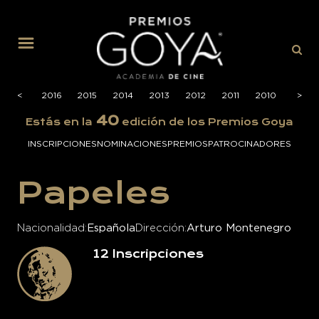
MENÚ
2017
<
2016
2015
2014
2013
2012
2011
2010
2009
>
40
Estás en la
edición de los Premios Goya
INSCRIPCIONES
NOMINACIONES
PREMIOS
PATROCINADORES
Papeles
Nacionalidad
Española
Dirección
Arturo Montenegro
12
Inscripciones