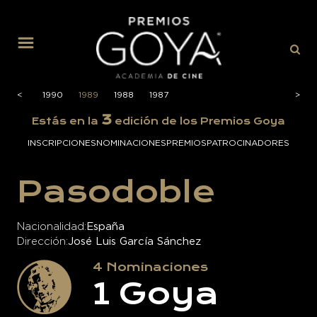
MENÚ
1991
<
<
1990
1989
1988
1987
>
>
3
Estás en la
edición de los Premios Goya
INSCRIPCIONES
NOMINACIONES
PREMIOS
PATROCINADORES
Pasodoble
Nacionalidad
España
Dirección
José Luis García Sánchez
4
Nominaciones
1
Goya