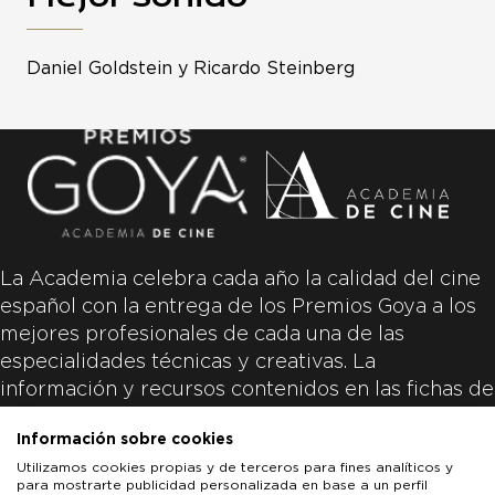
Daniel Goldstein y Ricardo Steinberg
La Academia celebra cada año la calidad del cine
español con la entrega de los Premios Goya a los
mejores profesionales de cada una de las
especialidades técnicas y creativas. La
información y recursos contenidos en las fichas de
las películas inscritas es aportada por las
Información sobre cookies
productoras de las películas y responsabilidad
Utilizamos cookies propias y de terceros para fines analíticos y
única y exclusiva de las mismas.
para mostrarte publicidad personalizada en base a un perfil