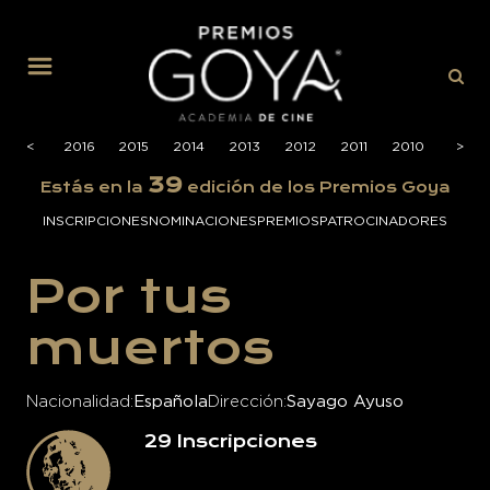
MENÚ
2017
<
<
2016
2015
2014
2013
2012
2011
2010
2009
>
>
39
Estás en la
edición de los Premios Goya
INSCRIPCIONES
NOMINACIONES
PREMIOS
PATROCINADORES
Por tus
muertos
Nacionalidad
Española
Dirección
Sayago Ayuso
29
Inscripciones