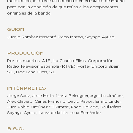
radiofónico, le ofrece un concierto en el Palacio de Madrid,
pero con la condición de que reúna a los componentes
originales de la banda.
GUION
Juanjo Ramírez Mascaró, Paco Mateo, Sayago Ayuso
PRODUCCIÓN
Por tus muertos, A.I.E., La Charito Films, Corporación
Radio Televisión Española (RTVE), Forter Unicorp Spain,
S.L., Doc Land Films, S.L.
INTÉRPRETES
Jorge Sanz, José Mota, Marta Belenguer, Agustín Jiménez,
Álex Clavero, Carles Francino, David Pavón, Emilio Linder,
Juan Pablo Ordúñez "El Pirata", Paco Collado, Raúl Pérez,
Sayago Ayuso, Laura de la Isla, Lena Fernández
B.S.O.