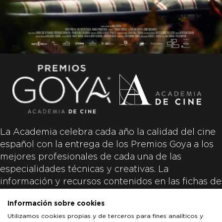
La Academia celebra cada año la calidad del cine
español con la entrega de los Premios Goya a los
mejores profesionales de cada una de las
especialidades técnicas y creativas. La
información y recursos contenidos en las fichas de
las películas inscritas es aportada por las
Información sobre cookies
productoras de las películas y responsabilidad
Utilizamos cookies propias y de terceros para fines analíticos y
única y exclusiva de las mismas.