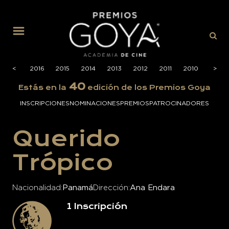
MENÚ
2017
<
2016
2015
2014
2013
2012
2011
2010
2009
>
40
Estás en la
edición de los Premios Goya
INSCRIPCIONES
NOMINACIONES
PREMIOS
PATROCINADORES
Querido
Trópico
Nacionalidad
Panamá
Dirección
Ana Endara
1
Inscripción