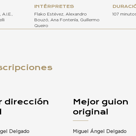
INTÉRPRETES
DURACI
A.I.E.,
Flako Estévez, Alexandro
107 minuto
lli
Bouzó, Ana Fontenla, Guillermo
Queiro
scripciones
 dirección
Mejor guion
l
original
gel Delgado
Miguel Ángel Delgado