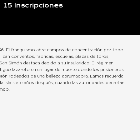
15
Inscripciones
36. El franquismo abre campos de concentración por todo
Utilizan conventos, fábricas, escuelas, plazas de toros,
an Simón destaca debido a su insularidad. El régimen
ntiguo lazareto en un lugar de muerte donde los prisioneros
esión rodeados de una belleza abrumadora. Lamas recuerda
la isla siete años después, cuando las autoridades decretan
ampo.