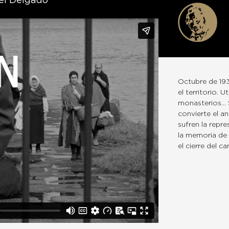
el Delgado
Octubre de 19
el territorio. 
monasterios… S
convierte el a
sufren la repr
la memoria de 
el cierre del c