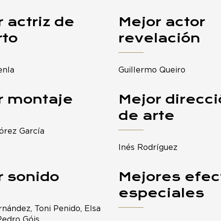
 actriz de
Mejor actor
rto
revelación
enla
Guillermo Queiro
r montaje
Mejor direcc
de arte
órez García
Inés Rodríguez
r sonido
Mejores efec
especiales
rnández, Toni Penido, Elsa
Pedro Góis