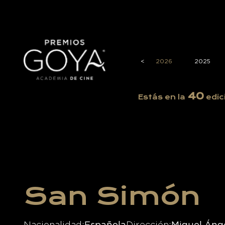
<
2026
2025
40
Estás en la
edic
San Simón