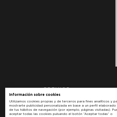
Información sobre cookies
Utilizamos cookies propias y de terceros para fines analíticos y p
mostrarte publicidad personalizada en base a un perfil elaborado 
de tus hábitos de navegación (por ejemplo, páginas visitadas). P
aceptar todas las cookies pulsando el botón “Aceptar todas” o