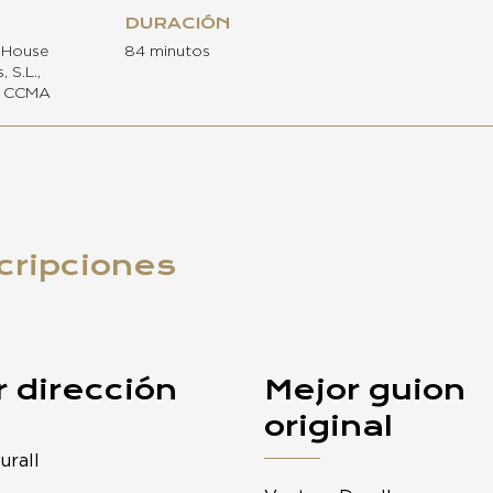
DURACIÓN
d House
84 minutos
 S.L.,
s, CCMA
cripciones
 dirección
Mejor guion
original
urall