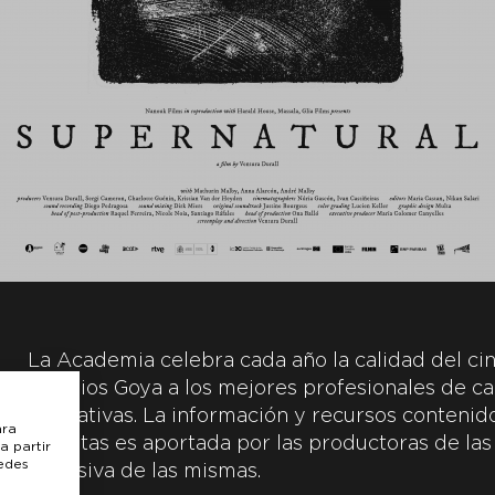
La Academia celebra cada año la calidad del cin
Premios Goya a los mejores profesionales de ca
y creativas. La información y recursos contenidos
ara
inscritas es aportada por las productoras de las
a partir
uedes
exclusiva de las mismas.