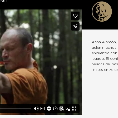
all
Anna Alarcón,
quien muchos at
encuentra con 
legado. El conf
heridas del pa
límites entre c