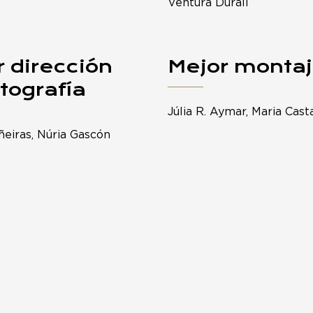
Ventura Durall
 dirección
Mejor monta
tografía
Júlia R. Aymar, Maria Cast
ñeiras, Núria Gascón