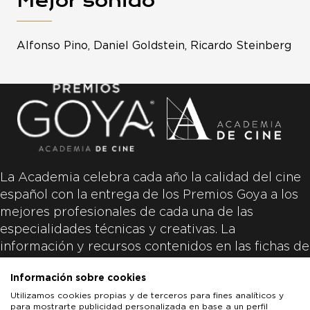
Mejor sonido
Alfonso Pino, Daniel Goldstein, Ricardo Steinberg
La Academia celebra cada año la calidad del cine
español con la entrega de los Premios Goya a los
mejores profesionales de cada una de las
especialidades técnicas y creativas. La
información y recursos contenidos en las fichas de
las películas inscritas es aportada por las
Información sobre cookies
productoras de las películas y responsabilidad
Utilizamos cookies propias y de terceros para fines analíticos y
única y exclusiva de las mismas.
para mostrarte publicidad personalizada en base a un perfil