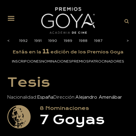
MENÚ
1993
<
<
1992
1991
1990
1989
1988
1987
>
>
11
Estás en la
edición de los Premios Goya
INSCRIPCIONES
NOMINACIONES
PREMIOS
PATROCINADORES
Tesis
Nacionalidad
España
Dirección
Alejandro Amenábar
8
Nominaciones
7
Goyas