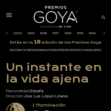
MENÚ
2001
<
<
2000
1999
1998
1997
1996
1995
1994
1993
>
>
18
Estás en la
edición de los Premios Goya
INSCRIPCIONES
NOMINACIONES
PREMIOS
PATROCINADORES
Un instante en
la vida ajena
Nacionalidad
España
Dirección
Jose Luis López-Linares
1
Nominación