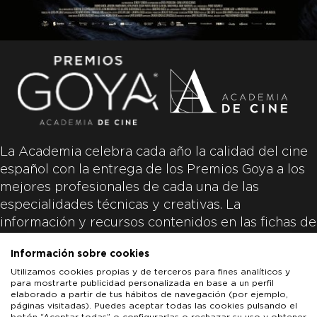
La Academia celebra cada año la calidad del cine
español con la entrega de los Premios Goya a los
mejores profesionales de cada una de las
especialidades técnicas y creativas. La
información y recursos contenidos en las fichas de
las películas inscritas es aportada por las
Información sobre cookies
productoras de las películas y responsabilidad
Utilizamos cookies propias y de terceros para fines analíticos y
única y exclusiva de las mismas.
para mostrarte publicidad personalizada en base a un perfil
elaborado a partir de tus hábitos de navegación (por ejemplo,
páginas visitadas). Puedes aceptar todas las cookies pulsando el