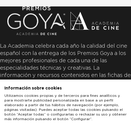
La Academia celebra cada año la calidad del cine
español con la entrega de los Premios Goya a los
mejores profesionales de cada una de las
especialidades técnicas y creativas. La
información y recursos contenidos en las fichas de
las películas inscritas es aportada por las
Información sobre cookies
productoras de las películas y responsabilidad
Utilizamos cookies propias y de terceros para fines analíticos y
única y exclusiva de las mismas.
para mostrarte publicidad personalizada en base a un perfil
elaborado a partir de tus hábitos de navegación (por ejemplo,
páginas visitadas). Puedes aceptar todas las cookies pulsando el
botón “Aceptar todas” o configurarlas o rechazar su uso y obtener
más información pulsando el botón “Configurar”.
LOS GOYA
GOYA DE HONOR
GOYA INTERNACIONAL