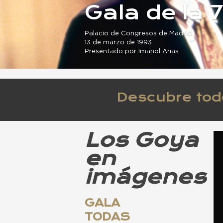
Gala de la 
Palacio de Congresos de Madrid
13 de marzo de 1993
Presentado por Imanol Arias
Descubre tod
Los Goya
en
imágenes
GALA
TODAS