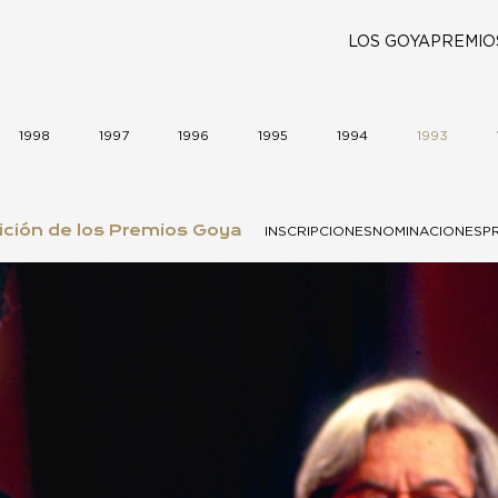
LOS GOYA
PREMIO
1998
1997
1996
1995
1994
1993
ción de los Premios Goya
INSCRIPCIONES
NOMINACIONES
P