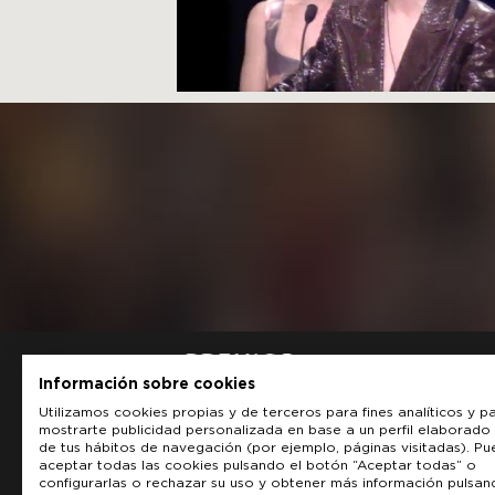
Información sobre cookies
Utilizamos cookies propias y de terceros para fines analíticos y p
mostrarte publicidad personalizada en base a un perfil elaborado 
de tus hábitos de navegación (por ejemplo, páginas visitadas). P
aceptar todas las cookies pulsando el botón “Aceptar todas” o
configurarlas o rechazar su uso y obtener más información pulsan