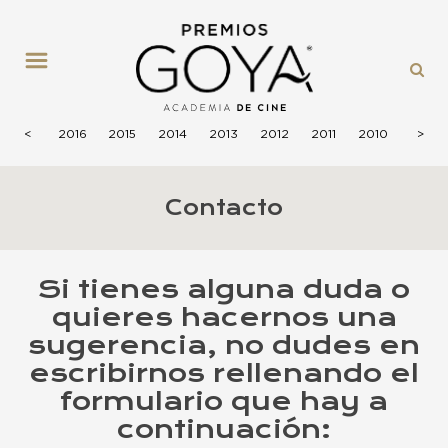
MENÚ
2017
<
2016
2015
2014
2013
2012
2011
2010
2009
>
Contacto
Si tienes alguna duda o
quieres hacernos una
sugerencia, no dudes en
escribirnos rellenando el
formulario que hay a
continuación: