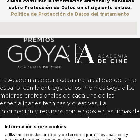
Puede consultar la información adicional y detallada
sobre Protección de Datos en el siguiente enlace:
Política de Protección de Datos del tratamiento
La Academia celebra cada año la calidad del cine
español con la entrega de los Premios Goya a los
mejores profesionales de cada una de las
especialidades técnicas y creativas. La
información y recursos contenidos en las fichas de
las películas inscritas es aportada por las
productoras de las películas y responsabilidad
Información sobre cookies
única y exclusiva de las mismas.
Utilizamos cookies propias y de terceros para fines analíticos y
para mostrarte publicidad personalizada en base a un perfil