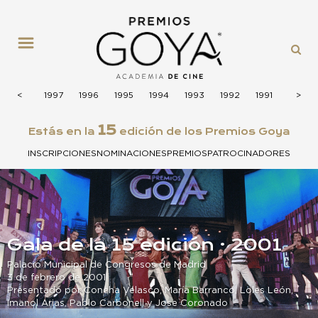
MENÚ
1998
<
<
1997
1996
1995
1994
1993
1992
1991
1990
>
>
15
Estás en la
edición de los Premios Goya
INSCRIPCIONES
NOMINACIONES
PREMIOS
PATROCINADORES
Gala de la 15 edición · 2001
Palacio Municipal de Congresos de Madrid
3 de febrero de 2001
Presentado por Concha Velasco, María Barranco, Loles León,
Imanol Arias, Pablo Carbonell y Jose Coronado