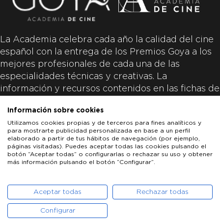
La Academia celebra cada año la calidad del cine
español con la entrega de los Premios Goya a los
mejores profesionales de cada una de las
especialidades técnicas y creativas. La
información y recursos contenidos en las fichas de
las películas inscritas es aportada por las
Información sobre cookies
productoras de las películas y responsabilidad
Utilizamos cookies propias y de terceros para fines analíticos y
única y exclusiva de las mismas.
para mostrarte publicidad personalizada en base a un perfil
elaborado a partir de tus hábitos de navegación (por ejemplo,
páginas visitadas). Puedes aceptar todas las cookies pulsando el
botón “Aceptar todas” o configurarlas o rechazar su uso y obtener
más información pulsando el botón “Configurar”.
LOS GOYA
GOYA DE HONOR
GOYA INTERNACIONAL
ACADEMIA DE CINE
PATROCINADORES
PRENSA
CONTACTO
Aceptar todas
Rechazar todas
Configurar
POLÍTICA DE COOKIES
AVISO LEGAL