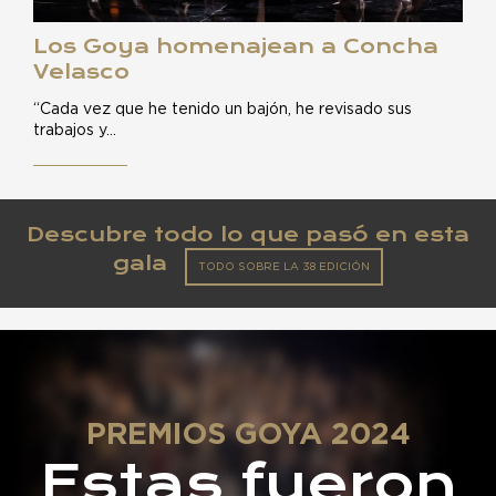
Los Goya homenajean a Concha
Velasco
“Cada vez que he tenido un bajón, he revisado sus
trabajos y…
Descubre todo lo que pasó en esta
gala
TODO SOBRE LA 38 EDICIÓN
PREMIOS GOYA 2024
Estas fueron