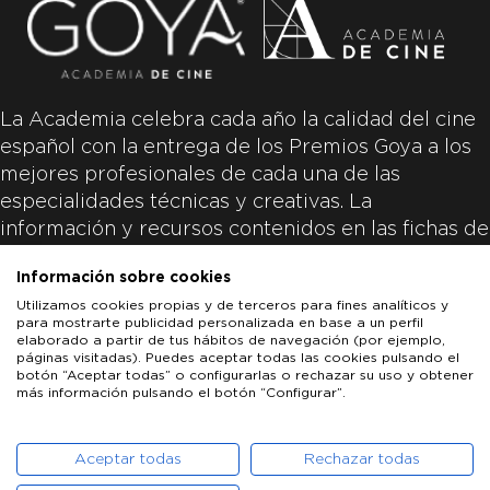
La Academia celebra cada año la calidad del cine
español con la entrega de los Premios Goya a los
mejores profesionales de cada una de las
especialidades técnicas y creativas. La
información y recursos contenidos en las fichas de
las películas inscritas es aportada por las
Información sobre cookies
productoras de las películas y responsabilidad
Utilizamos cookies propias y de terceros para fines analíticos y
única y exclusiva de las mismas.
para mostrarte publicidad personalizada en base a un perfil
elaborado a partir de tus hábitos de navegación (por ejemplo,
páginas visitadas). Puedes aceptar todas las cookies pulsando el
botón “Aceptar todas” o configurarlas o rechazar su uso y obtener
más información pulsando el botón “Configurar”.
LOS GOYA
GOYA DE HONOR
GOYA INTERNACIONAL
ACADEMIA DE CINE
PATROCINADORES
PRENSA
CONTACTO
Aceptar todas
Rechazar todas