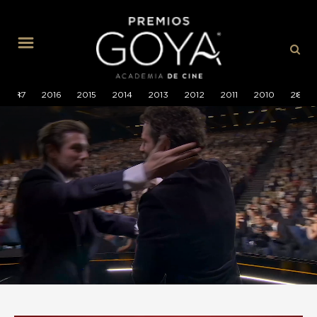
MENÚ
2017
<
2016
2015
2014
2013
2012
2011
2010
2009
>