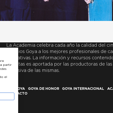
La Academia celebra cada año la calidad del cin
Premios Goya a los mejores profesionales de ca
y creativas. La información y recursos contenidos
ara
inscritas es aportada por las productoras de las
a partir
uedes
exclusiva de las mismas.
do el
LOS GOYA
GOYA DE HONOR
GOYA INTERNACIONAL
AC
CONTACTO