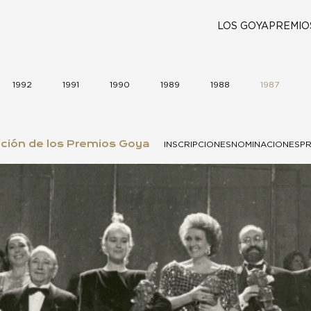
LOS GOYA
PREMIO
1992
1991
1990
1989
1988
1987
ción de los Premios Goya
INSCRIPCIONES
NOMINACIONES
P