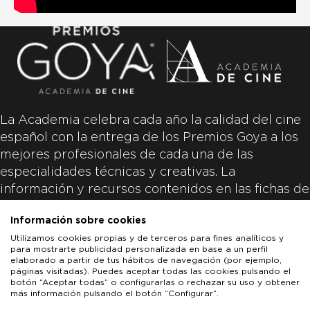
La Academia celebra cada año la calidad del cine
español con la entrega de los Premios Goya a los
mejores profesionales de cada una de las
especialidades técnicas y creativas. La
información y recursos contenidos en las fichas de
las películas inscritas es aportada por las
Información sobre cookies
productoras de las películas y responsabilidad
Utilizamos cookies propias y de terceros para fines analíticos y
única y exclusiva de las mismas.
para mostrarte publicidad personalizada en base a un perfil
elaborado a partir de tus hábitos de navegación (por ejemplo,
páginas visitadas). Puedes aceptar todas las cookies pulsando el
botón “Aceptar todas” o configurarlas o rechazar su uso y obtener
más información pulsando el botón “Configurar”.