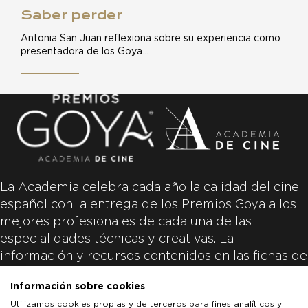
Saber perder
Antonia San Juan reflexiona sobre su experiencia como
presentadora de los Goya…
La Academia celebra cada año la calidad del cine
español con la entrega de los Premios Goya a los
mejores profesionales de cada una de las
especialidades técnicas y creativas. La
información y recursos contenidos en las fichas de
las películas inscritas es aportada por las
Información sobre cookies
productoras de las películas y responsabilidad
Utilizamos cookies propias y de terceros para fines analíticos y