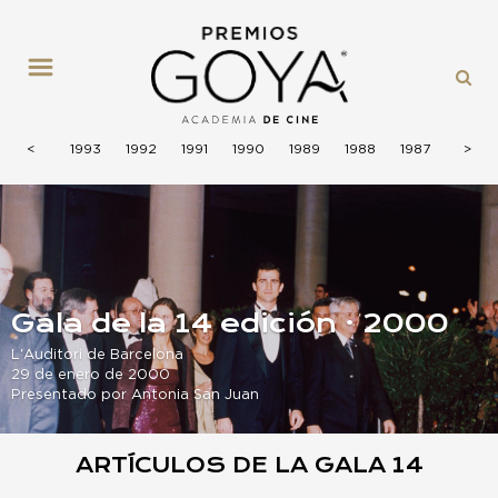
MENÚ
1994
<
<
<
1993
1992
1991
1990
1989
1988
1987
>
>
>
2026
2025
2024
2023
2022
2021
2020
2019
Gala de la 14 edición · 2000
L'Auditori de Barcelona
29 de enero de 2000
Presentado por Antonia San Juan
ARTÍCULOS DE LA GALA 14