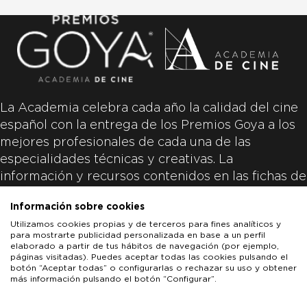
La Academia celebra cada año la calidad del cine
español con la entrega de los Premios Goya a los
mejores profesionales de cada una de las
especialidades técnicas y creativas. La
información y recursos contenidos en las fichas de
las películas inscritas es aportada por las
Información sobre cookies
productoras de las películas y responsabilidad
Utilizamos cookies propias y de terceros para fines analíticos y
única y exclusiva de las mismas.
para mostrarte publicidad personalizada en base a un perfil
elaborado a partir de tus hábitos de navegación (por ejemplo,
páginas visitadas). Puedes aceptar todas las cookies pulsando el
botón “Aceptar todas” o configurarlas o rechazar su uso y obtener
más información pulsando el botón “Configurar”.
LOS GOYA
GOYA DE HONOR
GOYA INTERNACIONAL