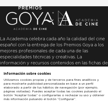
La Academia celebra cada año la calidad del cine
español con la entrega de los Premios Goya a los
mejores profesionales de cada una de las
especialidades técnicas y creativas. La
información y recursos contenidos en las fichas de
las películas inscritas es aportada por las
Información sobre cookies
productoras de las películas y responsabilidad
Utilizamos cookies propias y de terceros para fines analíticos y
única y exclusiva de las mismas.
para mostrarte publicidad personalizada en base a un perfil
elaborado a partir de tus hábitos de navegación (por ejemplo,
páginas visitadas). Puedes aceptar todas las cookies pulsando el
botón “Aceptar todas” o configurarlas o rechazar su uso y obtener
más información pulsando el botón “Configurar”.
LOS GOYA
GOYA DE HONOR
GOYA INTERNACIONAL