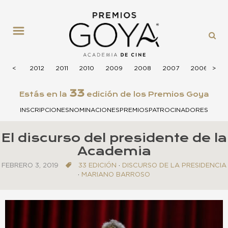
MENÚ
2013
<
<
2012
2011
2010
2009
2008
2007
2006
>
>
20
33
Estás en la
edición de los Premios Goya
INSCRIPCIONES
NOMINACIONES
PREMIOS
PATROCINADORES
El discurso del presidente de la
Academia
FEBRERO 3, 2019
33 EDICIÓN
·
DISCURSO DE LA PRESIDENCIA
·
MARIANO BARROSO