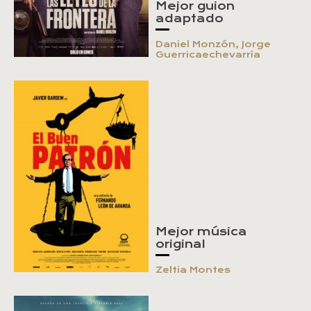
Mejor guion
adaptado
Daniel Monzón, Jorge
Guerricaechevarría
Mejor música
original
Zeltia Montes