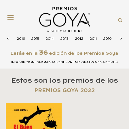
MENÚ
2017
<
<
2016
2015
2014
2013
2012
2011
2010
2009
>
>
36
Estás en la
edición de los Premios Goya
INSCRIPCIONES
NOMINACIONES
PREMIOS
PATROCINADORES
Estos son los premios de los
PREMIOS GOYA 2022