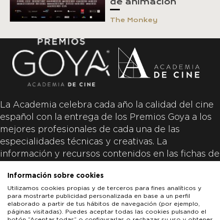
de animación
The Monkey
La Academia celebra cada año la calidad del cine
español con la entrega de los Premios Goya a los
mejores profesionales de cada una de las
especialidades técnicas y creativas. La
información y recursos contenidos en las fichas de
las películas inscritas es aportada por las
Información sobre cookies
productoras de las películas y responsabilidad
Utilizamos cookies propias y de terceros para fines analíticos y
única y exclusiva de las mismas.
para mostrarte publicidad personalizada en base a un perfil
elaborado a partir de tus hábitos de navegación (por ejemplo,
páginas visitadas). Puedes aceptar todas las cookies pulsando el
botón “Aceptar todas” o configurarlas o rechazar su uso y obtener