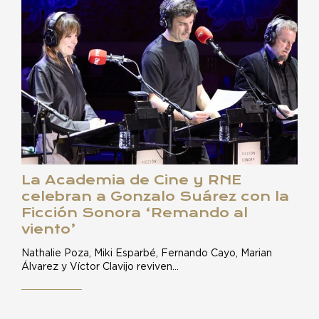
La Academia de Cine y RNE
celebran a Gonzalo Suárez con la
Ficción Sonora ‘Remando al
viento’
Nathalie Poza, Miki Esparbé, Fernando Cayo, Marian
Álvarez y Víctor Clavijo reviven…