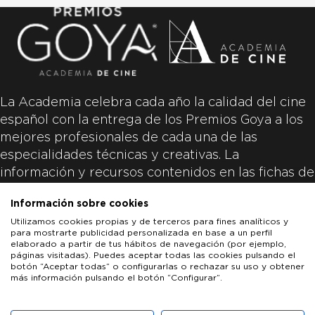
La Academia celebra cada año la calidad del cine
español con la entrega de los Premios Goya a los
mejores profesionales de cada una de las
especialidades técnicas y creativas. La
información y recursos contenidos en las fichas de
las películas inscritas es aportada por las
Información sobre cookies
productoras de las películas y responsabilidad
Utilizamos cookies propias y de terceros para fines analíticos y
única y exclusiva de las mismas.
para mostrarte publicidad personalizada en base a un perfil
elaborado a partir de tus hábitos de navegación (por ejemplo,
páginas visitadas). Puedes aceptar todas las cookies pulsando el
botón “Aceptar todas” o configurarlas o rechazar su uso y obtener
más información pulsando el botón “Configurar”.
LOS GOYA
GOYA DE HONOR
GOYA INTERNACIONAL
ACADEMIA DE CINE
PATROCINADORES
PRENSA
CONTACTO