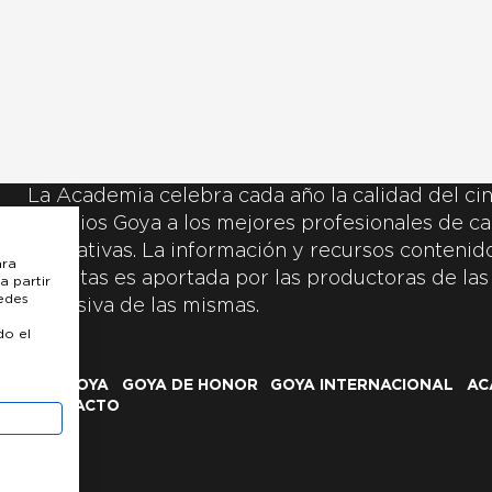
La Academia celebra cada año la calidad del cin
Premios Goya a los mejores profesionales de ca
y creativas. La información y recursos contenidos
ara
inscritas es aportada por las productoras de las
a partir
uedes
exclusiva de las mismas.
do el
LOS GOYA
GOYA DE HONOR
GOYA INTERNACIONAL
AC
CONTACTO