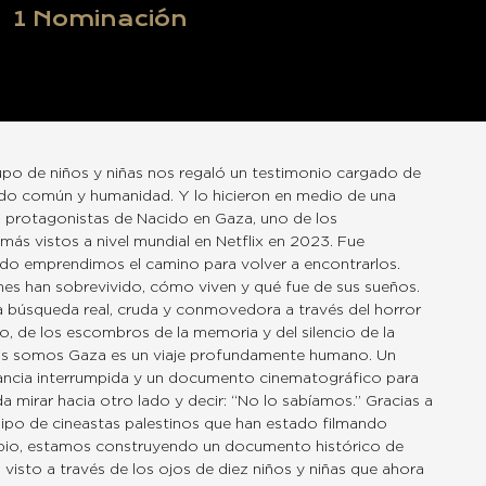
1
Nominación
upo de niños y niñas nos regaló un testimonio cargado de
ido común y humanidad. Y lo hicieron en medio de una
s protagonistas de Nacido en Gaza, uno de los
ás vistos a nivel mundial en Netflix en 2023. Fue
do emprendimos el camino para volver a encontrarlos.
nes han sobrevivido, cómo viven y qué fue de sus sueños.
a búsqueda real, cruda y conmovedora a través del horror
o, de los escombros de la memoria y del silencio de la
os somos Gaza es un viaje profundamente humano. Un
nfancia interrumpida y un documento cinematográfico para
a mirar hacia otro lado y decir: “No lo sabíamos.” Gracias a
uipo de cineastas palestinos que han estado filmando
ipio, estamos construyendo un documento histórico de
 visto a través de los ojos de diez niños y niñas que ahora