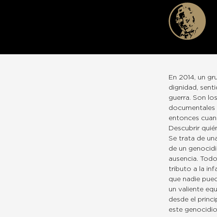
En 2014, un gr
dignidad, sent
guerra. Son lo
documentales m
entonces cuan
Descubrir quié
Se trata de un
de un genocidi
ausencia. Tod
tributo a la i
que nadie pued
un valiente eq
desde el princ
este genocidio