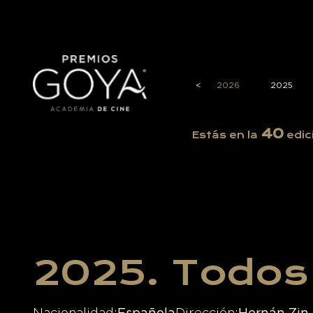
<
2026
2025
40
Estás en la
edic
2025. Todo