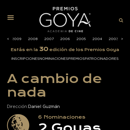
MENÚ
010
<
<
2009
2008
2007
2006
2005
2004
2003
>
>
20
30
Estás en la
edición de los Premios Goya
INSCRIPCIONES
NOMINACIONES
PREMIOS
PATROCINADORES
A cambio de
nada
Dirección
Daniel Guzmán
6
Nominaciones
2
Goyas