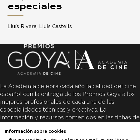
especiales
Lluís Rivera, Lluís Castells
La Academia celebra cada año la calidad del cine
español con la entrega de los Premios Goya a los
mejores profesionales de cada una de las
especialidades técnicas y creativas. La
información y recursos contenidos en las fichas de
las películas inscritas es aportada por las
Información sobre cookies
productoras de las películas y responsabilidad
Utilizamos cookies propias y de terceros para fines analíticos y