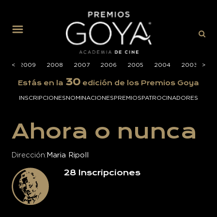
MENÚ
010
<
<
2009
2008
2007
2006
2005
2004
2003
>
>
20
30
Estás en la
edición de los Premios Goya
INSCRIPCIONES
NOMINACIONES
PREMIOS
PATROCINADORES
Ahora o nunca
Dirección
Maria Ripoll
28
Inscripciones