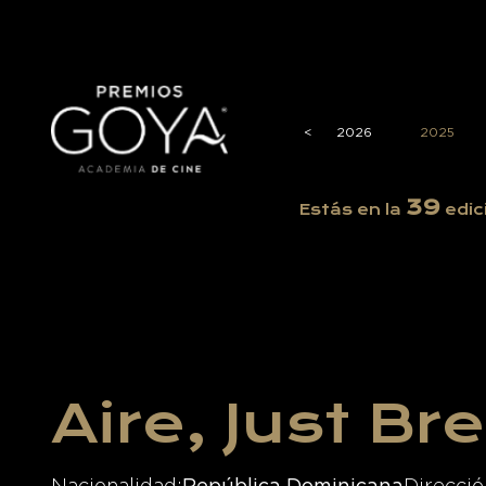
<
<
2026
2025
39
Estás en la
edic
Aire, Just Br