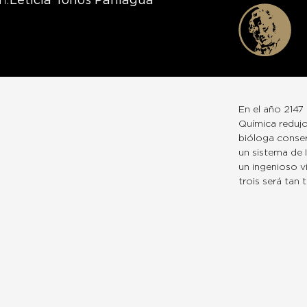
n
Leticia Tonos Paniagua
En el año 2147
Química redujo 
bióloga conser
un sistema de I
un ingenioso v
trois será tan