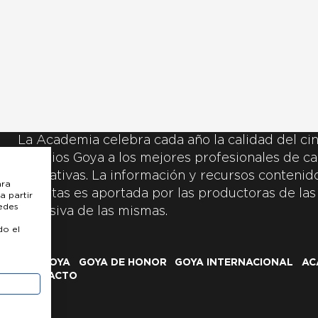
La Academia celebra cada año la calidad del cin
Premios Goya a los mejores profesionales de ca
y creativas. La información y recursos contenidos
ara
inscritas es aportada por las productoras de las
a partir
uedes
exclusiva de las mismas.
do el
LOS GOYA
GOYA DE HONOR
GOYA INTERNACIONAL
AC
CONTACTO