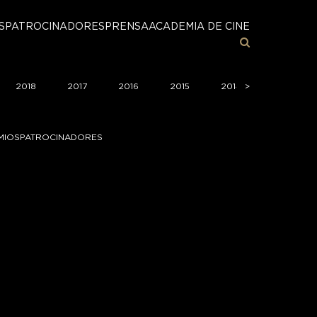
S
PATROCINADORES
PRENSA
ACADEMIA DE CINE
2018
2017
2016
2015
2014
>
>
2013
MIOS
PATROCINADORES