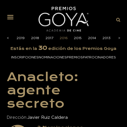
MENÚ
2020
<
<
2019
2018
2017
2016
2015
2014
2013
2012
>
>
30
Estás en la
edición de los Premios Goya
INSCRIPCIONES
NOMINACIONES
PREMIOS
PATROCINADORES
Anacleto:
agente
secreto
Dirección
Javier Ruiz Caldera