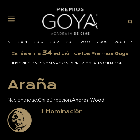
MENÚ
2015
<
<
2014
2013
2012
2011
2010
2009
2008
>
>
200
34
Estás en la
edición de los Premios Goya
INSCRIPCIONES
NOMINACIONES
PREMIOS
PATROCINADORES
Araña
Nacionalidad
Chile
Dirección
Andrés Wood
1
Nominación