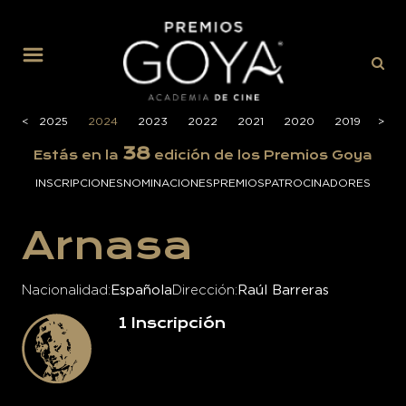
MENÚ
026
<
<
2025
2024
2023
2022
2021
2020
2019
>
>
201
38
Estás en la
edición de los Premios Goya
INSCRIPCIONES
NOMINACIONES
PREMIOS
PATROCINADORES
Arnasa
Nacionalidad
Española
Dirección
Raúl Barreras
1
Inscripción