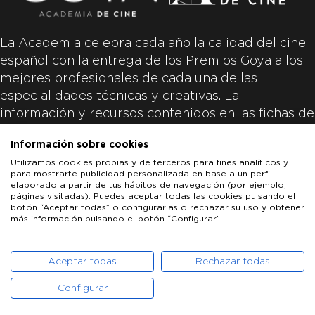
La Academia celebra cada año la calidad del cine
español con la entrega de los Premios Goya a los
mejores profesionales de cada una de las
especialidades técnicas y creativas. La
información y recursos contenidos en las fichas de
las películas inscritas es aportada por las
Información sobre cookies
productoras de las películas y responsabilidad
Utilizamos cookies propias y de terceros para fines analíticos y
única y exclusiva de las mismas.
para mostrarte publicidad personalizada en base a un perfil
elaborado a partir de tus hábitos de navegación (por ejemplo,
páginas visitadas). Puedes aceptar todas las cookies pulsando el
botón “Aceptar todas” o configurarlas o rechazar su uso y obtener
más información pulsando el botón “Configurar”.
LOS GOYA
GOYA DE HONOR
GOYA INTERNACIONAL
ACADEMIA DE CINE
PATROCINADORES
PRENSA
CONTACTO
Aceptar todas
Rechazar todas
Configurar
POLÍTICA DE COOKIES
AVISO LEGAL
POLÍTICA DE PRIVACIDAD