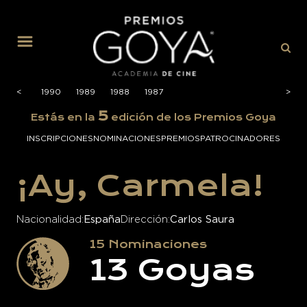
MENÚ
1991
<
<
1990
1989
1988
1987
>
>
5
Estás en la
edición de los Premios Goya
INSCRIPCIONES
NOMINACIONES
PREMIOS
PATROCINADORES
¡Ay, Carmela!
Nacionalidad
España
Dirección
Carlos Saura
15
Nominaciones
13
Goyas