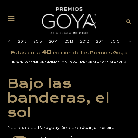
MENÚ
2017
<
2016
2015
2014
2013
2012
2011
2010
2009
>
40
Estás en la
edición de los Premios Goya
INSCRIPCIONES
NOMINACIONES
PREMIOS
PATROCINADORES
Bajo las
banderas, el
sol
Nacionalidad
Paraguay
Dirección
Juanjo Pereira