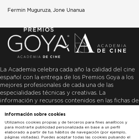
Fermin Muguruza, Jone Unanua
La Academia celebra cada año la calidad del cine
español con la entrega de los Premios Goya a los
mejores profesionales de cada una de las
especialidades técnicas y creativas. La
información y recursos contenidos en las fichas de
las películas inscritas es aportada por las
Información sobre cookies
productoras de las películas y responsabilidad
Utilizamos cookies propias y de terceros para fines analíticos y
única y exclusiva de las mismas.
para mostrarte publicidad personalizada en base a un perfil
elaborado a partir de tus hábitos de navegación (por ejemplo,
páginas visitadas). Puedes aceptar todas las cookies pulsando el