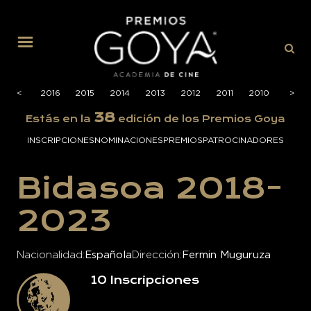
MENÚ
2017
<
<
2016
2015
2014
2013
2012
2011
2010
2009
>
>
38
Estás en la
edición de los Premios Goya
INSCRIPCIONES
NOMINACIONES
PREMIOS
PATROCINADORES
Bidasoa 2018-
2023
Nacionalidad
Española
Dirección
Fermin Muguruza
10
Inscripciones